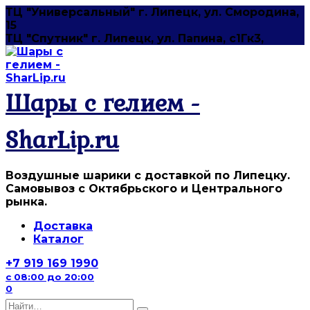
Перейти
ТЦ "Универсальный" г. Липецк, ул. Смородина,
к
15
содержанию
ТЦ "Спутник" г. Липецк, ул. Папина, с1Гк3,
Шары с гелием -
SharLip.ru
Воздушные шарики с доставкой по Липецку.
Самовывоз с Октябрьского и Центрального
рынка.
Доставка
Каталог
+7 919 169 1990
с 08:00 до 20:00
0
Search