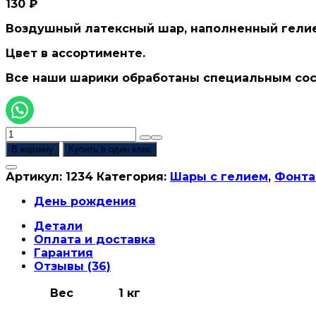
130
₽
Воздушный латексный шар, наполненный гелием 
Цвет в ассортименте.
Все наши шарики обработаны специальным соста
Количество
товара
В корзину
Купить в один клик
Шар
латексный
Артикул:
1234
Категория:
Шары с гелием
,
Фонта
пастель
12",
День рождения
30
Детали
см
Оплата и доставка
Гарантия
Отзывы (36)
Вес
1 кг