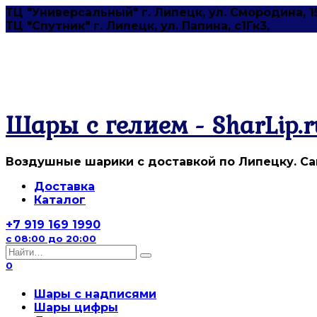
Перейти
ТЦ "Универсальный" г. Липецк, ул. Смородина, 1
к
ТЦ "Спутник" г. Липецк, ул. Папина, с1Гк3,
содержанию
Шары с гелием - SharLip.r
Воздушные шарики с доставкой по Липецку. Са
Доставка
Каталог
+7 919 169 1990
с 08:00 до 20:00
Search
for:
0
Шары с надписями
Шары цифры