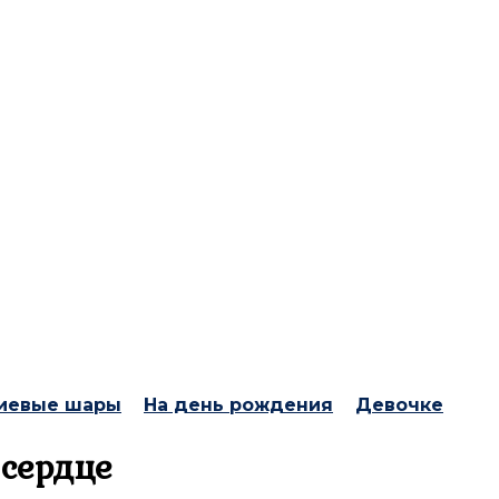
иевые шары
На день рождения
Девочке
сердце