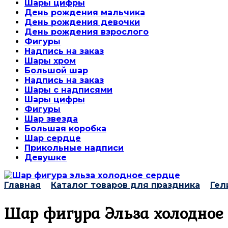
Шары цифры
День рождения мальчика
День рождения девочки
День рождения взрослого
Фигуры
Надпись на заказ
Шары хром
Большой шар
Надпись на заказ
Шары с надписями
Шары цифры
Фигуры
Шар звезда
Большая коробка
Шар сердце
Прикольные надписи
Девушке
Главная
Каталог товаров для праздника
Гел
Шар фигура Эльза холодное 