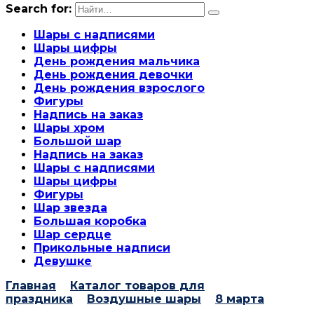
Search for:
Шары с надписями
Шары цифры
День рождения мальчика
День рождения девочки
День рождения взрослого
Фигуры
Надпись на заказ
Шары хром
Большой шар
Надпись на заказ
Шары с надписями
Шары цифры
Фигуры
Шар звезда
Большая коробка
Шар сердце
Прикольные надписи
Девушке
Главная
Каталог товаров для
праздника
Воздушные шары
8 марта