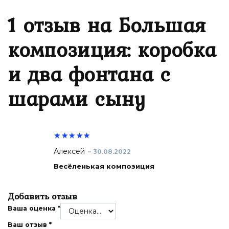
1 отзыв на
Большая
композиция: коробка
и два фонтана с
шарами сыну
Оценк
Алексей
–
30.08.2022
а
5
из 5
Весёленькая композиция
Добавить отзыв
Ваша оценка
*
Ваш отзыв
*