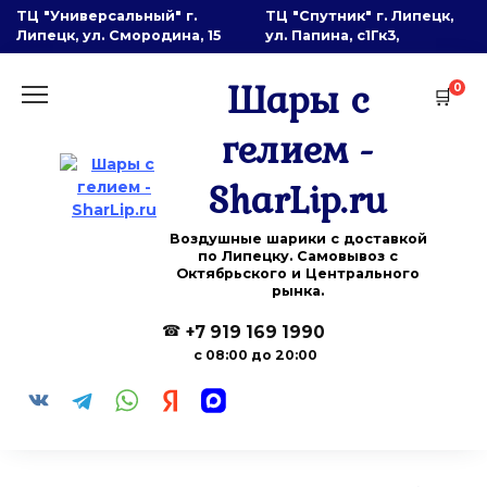
Перейти
ТЦ "Универсальный" г.
ТЦ "Спутник" г. Липецк,
к
Липецк, ул. Смородина, 15
ул. Папина, с1Гк3,
содержанию
Шары с
0
гелием -
SharLip.ru
Воздушные шарики с доставкой
по Липецку. Самовывоз с
Октябрьского и Центрального
рынка.
+7 919 169 1990
с 08:00 до 20:00