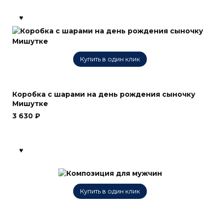
составляла
2 930 ₽.
3 300 ₽.
Купить в один клик
Коробка с шарами на день рождения сыночку
Мишутке
3 630
₽
Купить в один клик