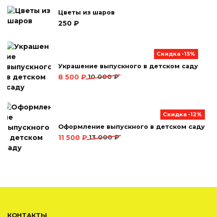
Цветы из шаров
250
₽
Скидка -15%
Украшение выпускного в детском саду
Первоначальная
Текущая
8 500
₽
10 000
₽
цена
цена:
составляла
8 500 ₽.
10 000 ₽.
Скидка -12%
Оформление выпускного в детском саду
Первоначальная
Текущая
11 500
₽
13 000
₽
цена
цена:
составляла
11 500 ₽.
13 000 ₽.
КОНТАКТЫ