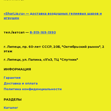
«SharLip.ru» — доставка воздушных гелиевых шаров и
игрушек
тел./ватсап —
8-919-169-1990
г. Липецк, пр. 60-лет СССР, 20Б, "Октябрьский рынок", 2
этаж
г. Липецк, ул. Папина, с1Гк3, ТЦ "Спутник"
ИНФОРМАЦИЯ
Гарантия
Доставка и оплата
Политика конфиденциальности
РАЗДЕЛЫ
Каталог