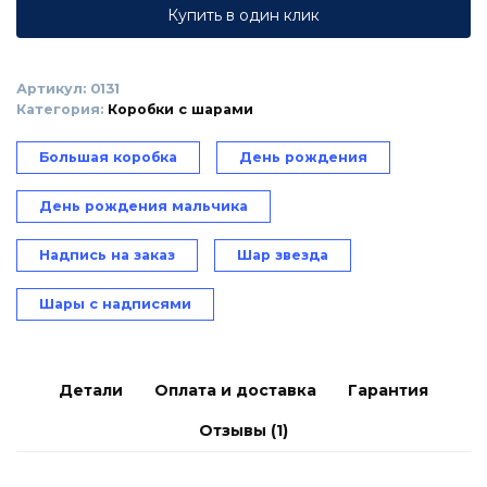
и
Купить в один клик
два
фонтана
с
Артикул:
0131
шарами
Категория:
Коробки с шарами
сыну
Большая коробка
День рождения
День рождения мальчика
Надпись на заказ
Шар звезда
Шары с надписями
Детали
Оплата и доставка
Гарантия
Отзывы (1)