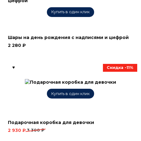
Купить в один клик
Шары на день рождения с надписями и цифрой
2 280
₽
Скидка -11%
Купить в один клик
Подарочная коробка для девочки
Первоначальная
Текущая
2 930
₽
3 300
₽
цена
цена: