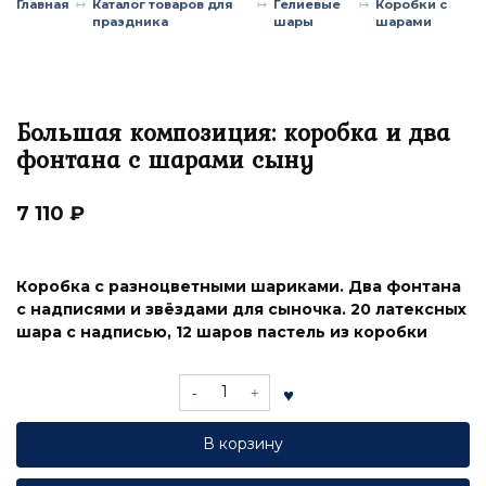
Главная
Каталог товаров для
Гелиевые
Коробки с
праздника
шары
шарами
Большая композиция: коробка и два
фонтана с шарами сыну
7 110
₽
Коробка с разноцветными шариками. Два фонтана
с надписями и звёздами для сыночка. 20 латексных
шара с надписью, 12 шаров пастель из коробки
Количество
товара
Большая
В корзину
композиция:
коробка