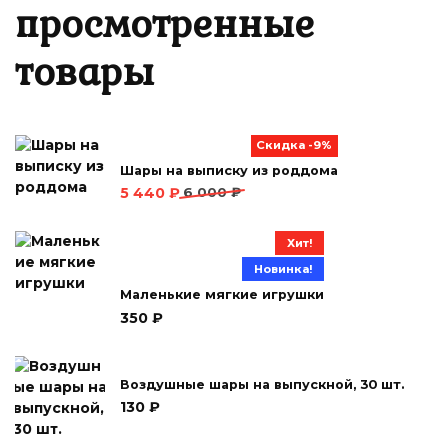
просмотренные
товары
Скидка -9%
Шары на выписку из роддома
Первоначальная
Текущая
5 440
₽
6 000
₽
цена
цена:
составляла
5 440 ₽.
Хит!
6 000 ₽.
Новинка!
Маленькие мягкие игрушки
350
₽
Воздушные шары на выпускной, 30 шт.
130
₽