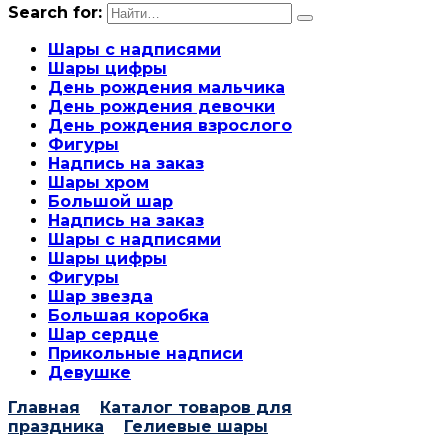
Search for:
Шары с надписями
Шары цифры
День рождения мальчика
День рождения девочки
День рождения взрослого
Фигуры
Надпись на заказ
Шары хром
Большой шар
Надпись на заказ
Шары с надписями
Шары цифры
Фигуры
Шар звезда
Большая коробка
Шар сердце
Прикольные надписи
Девушке
Главная
Каталог товаров для
праздника
Гелиевые шары